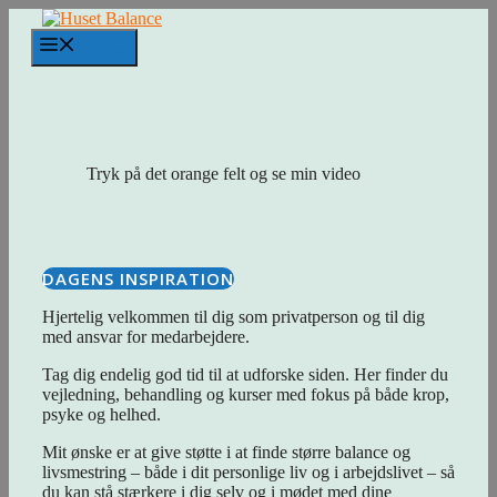
Hop
til
MENU
indhold
Tryk på det orange felt og se min video
DAGENS INSPIRATION
Hjertelig velkommen til dig som privatperson og til dig
med ansvar for medarbejdere.
Tag dig endelig god tid til at udforske siden. Her finder du
vejledning, behandling og kurser med fokus på både krop,
psyke og helhed.
Mit ønske er at give støtte i at finde større balance og
livsmestring – både i dit personlige liv og i arbejdslivet – så
du kan stå stærkere i dig selv og i mødet med dine